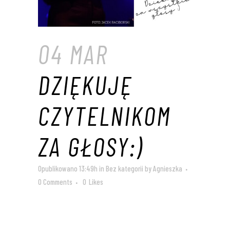
04 MAR
DZIĘKUJĘ
CZYTELNIKOM
ZA GŁOSY:)
Opublikowano 13:49h
in
Bez kategorii
by
Agnieszka
0 Comments
0
Likes